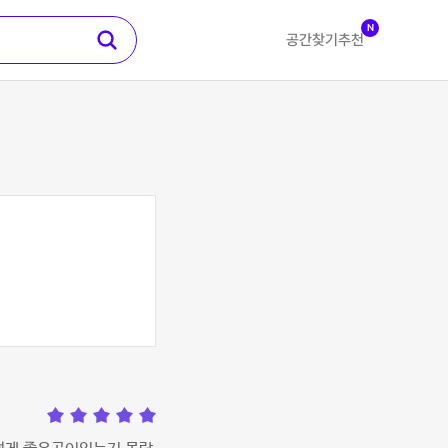
N
공간찾기
추천