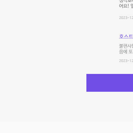
생각보
어요!
2023-12
호스트
불편사
음에 또
2023-12