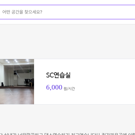
SC연습실
6,000
원/시간
잉