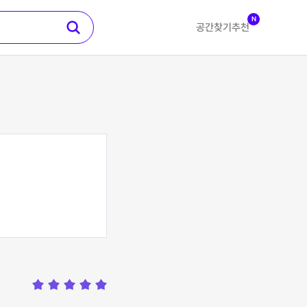
N
공간찾기
추천