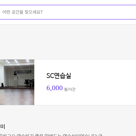
SC연습실
6,000
원/시간
민미