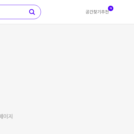
N
공간찾기
추천
 페이지