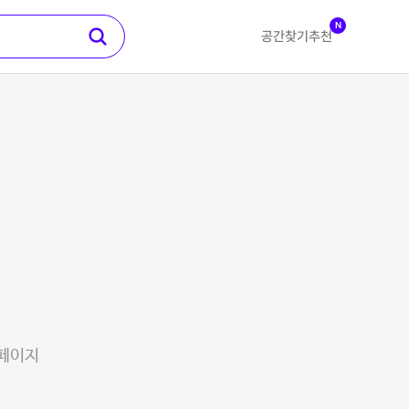
N
공간찾기
추천
 페이지