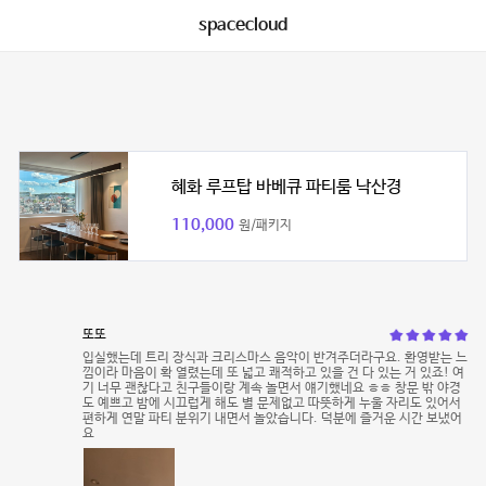
spacecloud
혜화 루프탑 바베큐 파티룸 낙산경
110,000
원/패키지
또또
입실했는데 트리 장식과 크리스마스 음악이 반겨주더라구요. 환영받는 느
낌이라 마음이 확 열렸는데 또 넓고 쾌적하고 있을 건 다 있는 거 있죠! 여
기 너무 괜찮다고 친구들이랑 계속 놀면서 얘기했네요 ㅎㅎ 창문 밖 야경
도 예쁘고 밤에 시끄럽게 해도 별 문제없고 따뜻하게 누울 자리도 있어서
편하게 연말 파티 분위기 내면서 놀았습니다. 덕분에 즐거운 시간 보냈어
요