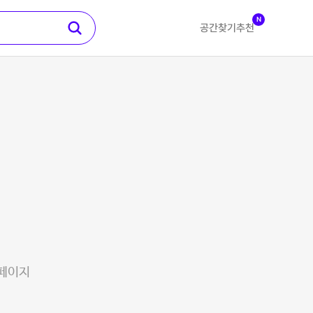
N
공간찾기
추천
 페이지