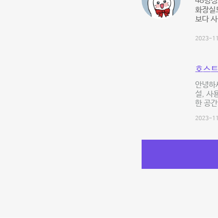
48명
화장실도
보다 사
2023-11
호스트
안녕하세
설, 사
한 공간
2023-11