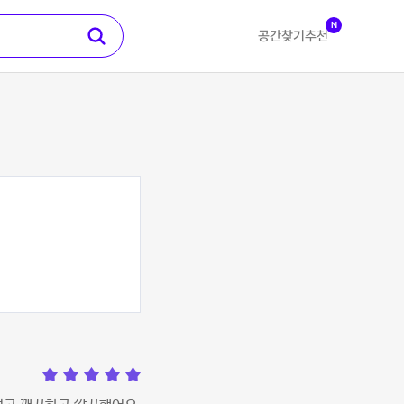
N
공간찾기
추천