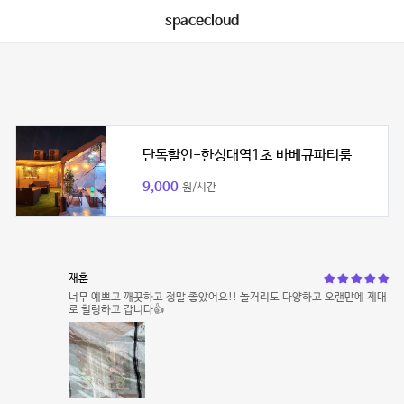
spacecloud
단독할인-한성대역1초 바베큐파티룸
9,000
원/시간
재훈
너무 예쁘고 깨끗하고 정말 좋았어요!! 놀거리도 다양하고 오랜만에 제대
로 힐링하고 갑니다👍