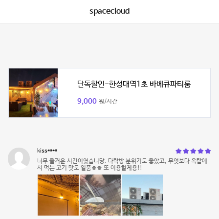
spacecloud
단독할인-한성대역1초 바베큐파티룸
9,000
원/시간
kiss****
너무 즐거운 시간이였습니당. 다락방 분위기도 좋았고, 무엇보다 옥탑에
서 먹는 고기 맛도 일품ㅎㅎ 또 이용할게용!!