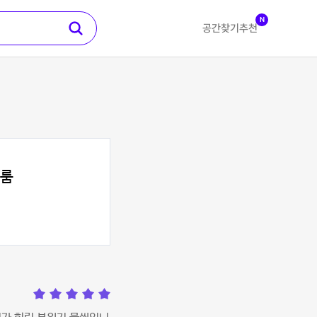
N
공간찾기
추천
티룸