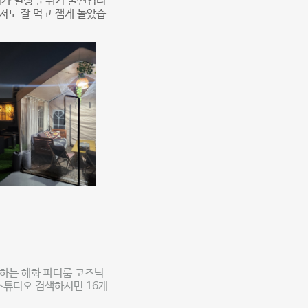
기가 힐링 분위기 물씬입니
저도 잘 먹고 잼게 놀았습
족하는 혜화 파티룸 코즈닉
스튜디오 검색하시면 16개