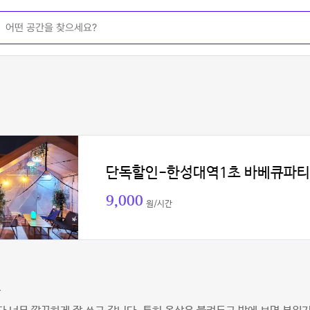
단독할인-한성대역1초 바베큐파
9,000
원/시간
루