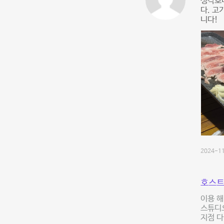
생각보다
다. 고
니다!
2024-11
호스트
이용 해
스튜디
지점 다