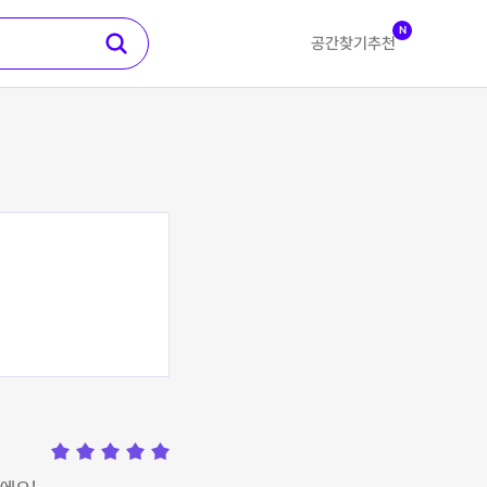
N
공간찾기
추천