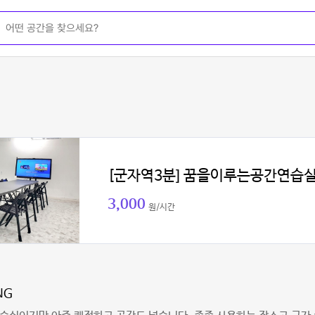
[군자역3분] 꿈을이루는공간연습
3,000
원/시간
NG