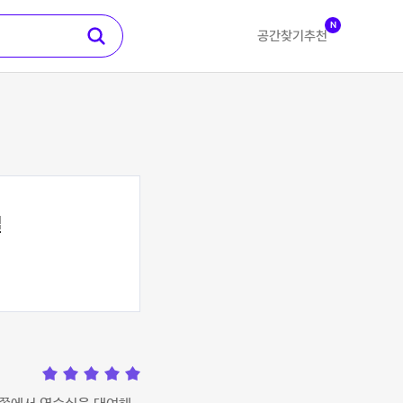
N
공간찾기
추천
실