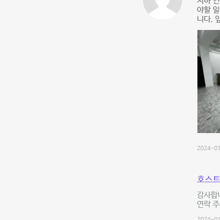
지하 연
야할 일
니다. 
2024-01
호스트
감사합
연락 