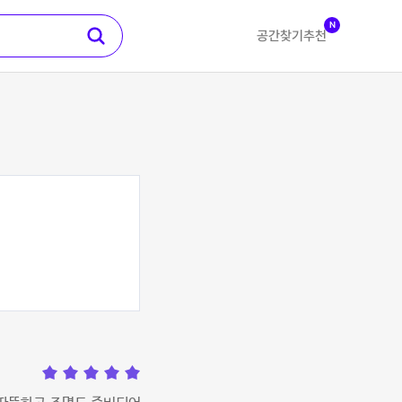
N
공간찾기
추천