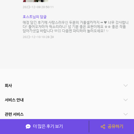
2023-12-09 20:50:11
호스트님의 답글
애정 담긴 후기에 사랑스러우신 두분의 거울셀카까지 •• ♥ 너무 감사합니
다! 들어오자마자 헉소리라니! 넘 기분 좋은 표현이에요 ㅎㅎ 좋은 작품
담아가셨길 바랍니다 🫶🏻 다음엔 파티하러 놀러오세요! ✨
2023-12-10 10:28:39
회사
서비스 안내
관련 서비스
더 많은 후기 보기
공유하기
파트너쉽