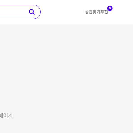
N
공간찾기
추천
 페이지