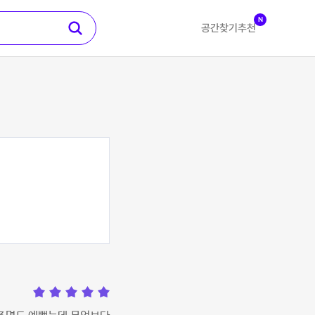
N
공간찾기
추천