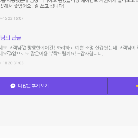
 E홀 사용했는데 엄청 넉넉하고 편했습니당 에어컨도 시원하게 잘나오고
끗해서 좋았어요! 잘 쓰고 갑니다!
-15 22:16:07
님의 답글
요 고객님🥰 빵빵한에어컨! 화려하고 예쁜 조명 신경썻는데 고객님이 
네요🥰앞으로도 많은이용 부탁드릴께요!~감사합니다.
-18 20:31:03
더 많은 후기 보기