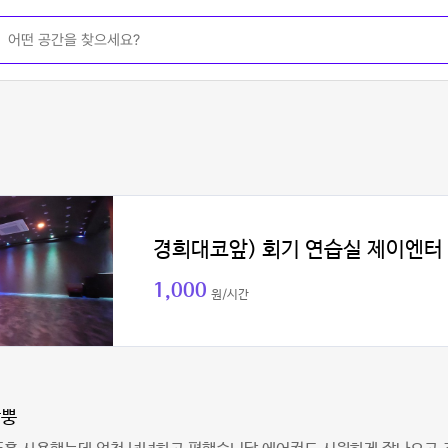
경희대코앞) 회기 연습실 제이엔터
1,000
원/시간
방뿡