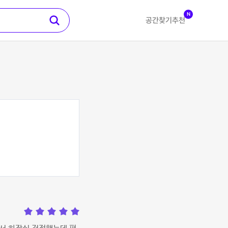
N
공간찾기
추천