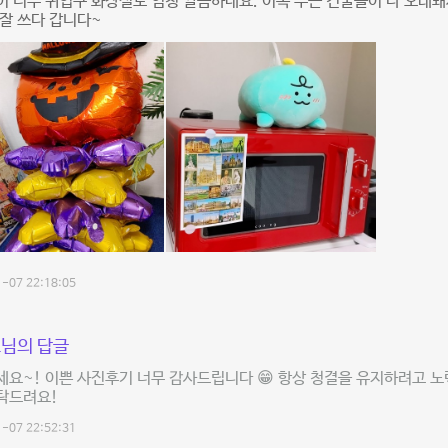
 너무 귀엽구 화장실도 엄청 깔끔하네요. 이쪽 부근 건물들이 다 오래
잘 쓰다 갑니다~
-07 22:18:05
님의 답글
요~! 이쁜 사진후기 너무 감사드립니다 😁 항상 청결을 유지하려고 노
탁드려요!
-07 22:52:31