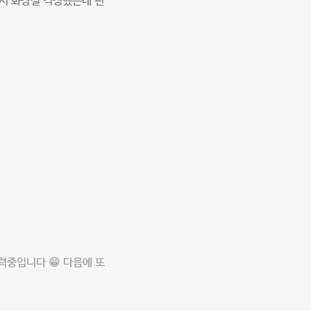
돼서 화장실 걱정했는데 편
력중입니다 😁 다음에 또