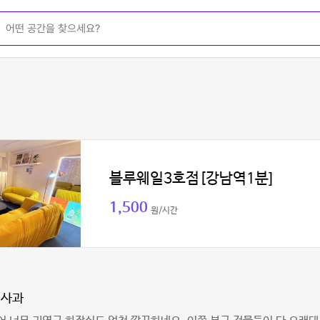
블루웨일3호점[강남역1분]
1,500
원/시간
배사과