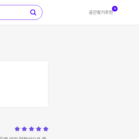
N
공간찾기
추천