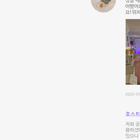
정말 깨
어봤어
요!위
2025-01
호스트
저희 공
용하셨다
있으니 