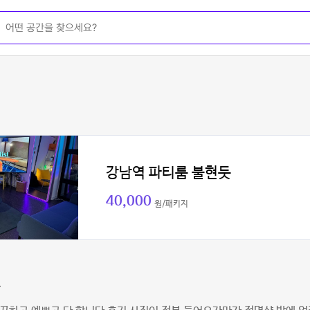
강남역 파티룸 불현듯
40,000
원/패키지
랑