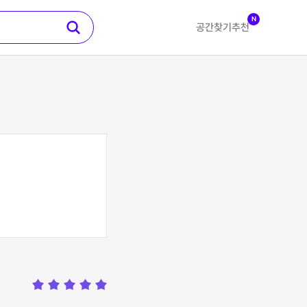
N
공간찾기
추천