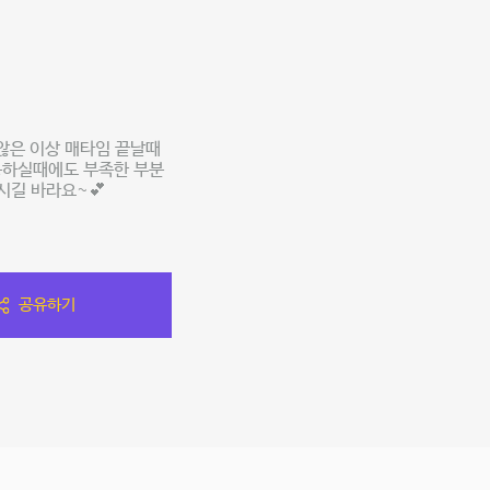
않은 이상 매타임 끝날때
용하실때에도 부족한 부분
시길 바라요~💕
공유하기