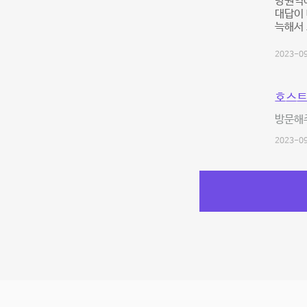
망원역
대답이 
늑해서 
2023-09
호스트
방문해주
2023-09