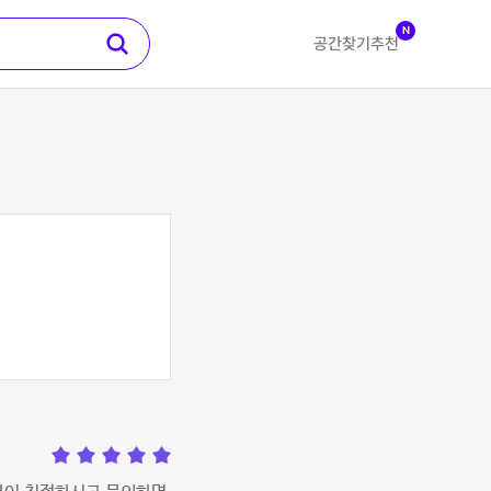
N
공간찾기
추천