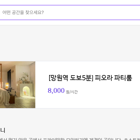
[망원역 도보5분] 피오라 파티룸
8,000
원/시간
니니