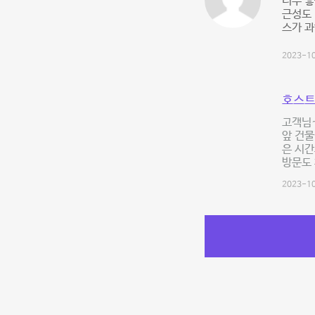
너무 좋
근성도 
스가 
2023-10
호스트
고객님~
앞 건물
은 시간
방문도
2023-10