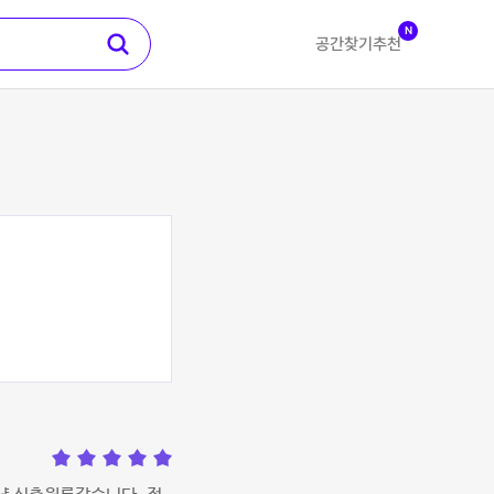
N
공간찾기
추천