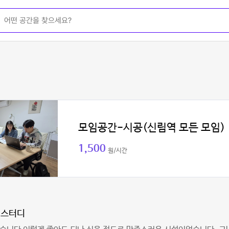
모임공간-시공(신림역 모든 모임)
1,500
원/시간
디스터디