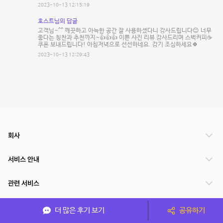
2023-10-13 12:15:19
호스트님의 답글
고객님~^^ 깨끗하고 아늑한 공간 잘 사용하셨다니 감사드립니다😊 너무
좋다는 칭찬과 추천까지~👍👍👍 이쁜 사진 리뷰 감사드리며 스벅커피☕
쿠폰 보내드립니다! 아침저녁으로 선선하네요. 감기 조심하세요🍀
2023-10-13 12:29:43
회사
서비스 안내
관련 서비스
파트너쉽
더 많은 후기 보기
공유하기