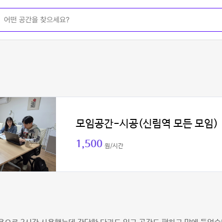
모임공간-시공(신림역 모든 모임)
1,500
원/시간