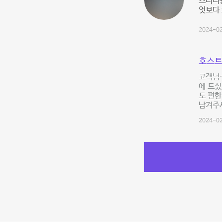
스터디용
엇보다
2024-02
호스트
고객님~
에 드셨
도 편한
남겨주세
2024-02