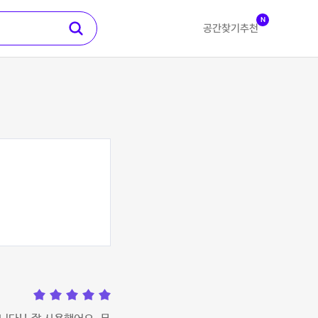
N
공간찾기
추천