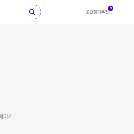
N
공간찾기
추천
 페이지