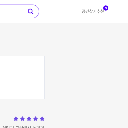
N
공간찾기
추천