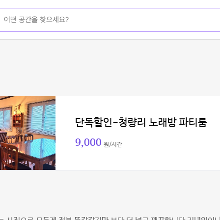
단독할인-청량리 노래방 파티룸
9,000
원/시간