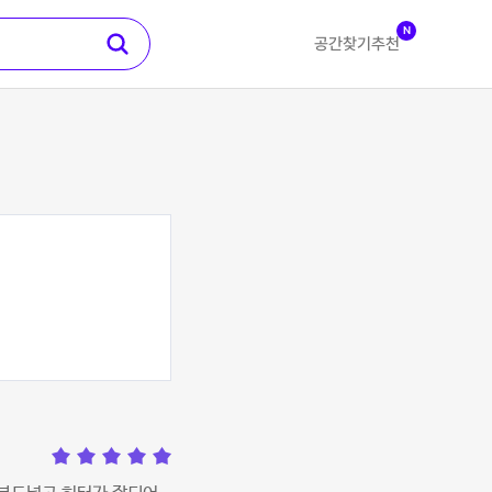
N
공간찾기
추천