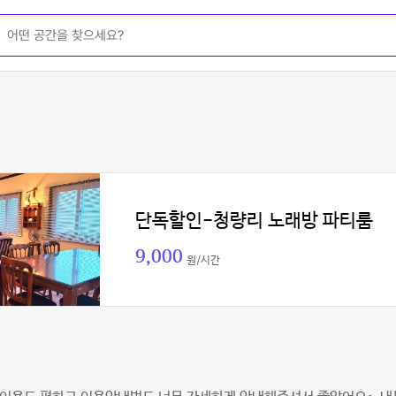
단독할인-청량리 노래방 파티룸
9,000
원/시간