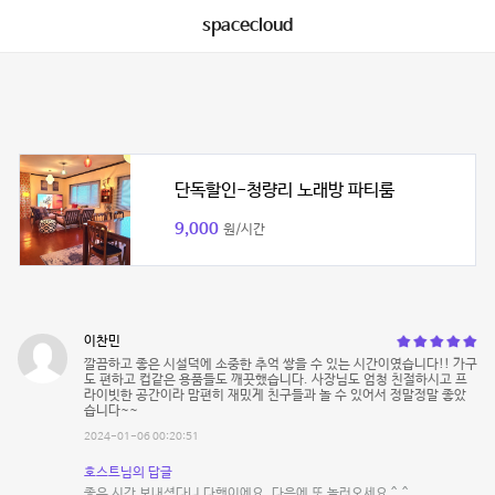
spacecloud
단독할인-청량리 노래방 파티룸
9,000
원/시간
이찬민
깔끔하고 좋은 시설덕에 소중한 추억 쌓을 수 있는 시간이였습니다!! 가구
도 편하고 컵같은 용품들도 깨끗했습니다. 사장님도 엄청 친절하시고 프
라이빗한 공간이라 맘편히 재밌게 친구들과 놀 수 있어서 정말정말 좋았
습니다~~
2024-01-06 00:20:51
호스트님의 답글
좋은 시간 보내셨다니 다행이에요. 다음에 또 놀러오세요 ^_^