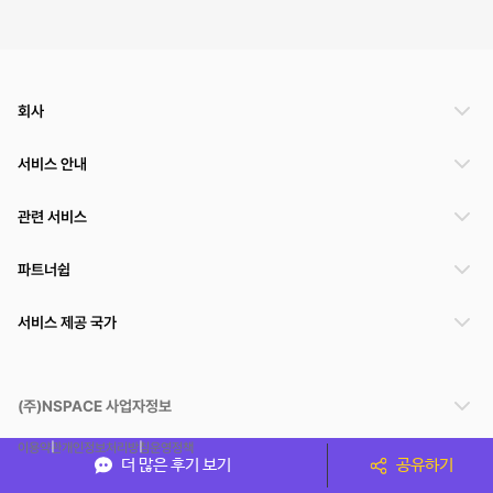
회사
서비스 안내
관련 서비스
파트너쉽
서비스 제공 국가
(주)NSPACE 사업자정보
이용약관
개인정보처리방침
운영정책
더 많은 후기 보기
공유하기
스페이스클라우드는 통신판매중개자이며 통신판매의 당사자가 아닙니다. 따라서 스페이스클
라우드는 공간 거래정보 및 거래에 대해 책임지지 않습니다.