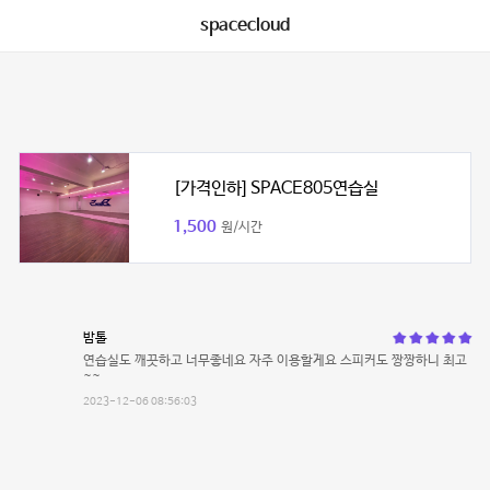
spacecloud
[가격인하] SPACE805연습실
1,500
원/시간
밤톨
연습실도 깨끗하고 너무좋네요 자주 이용할게요 스피커도 짱짱하니 최고
~~
2023-12-06 08:56:03