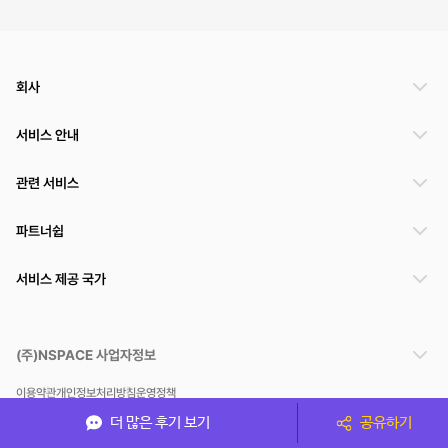
회사
서비스 안내
관련 서비스
파트너쉽
서비스 제공 국가
(주)NSPACE 사업자정보
이용약관
개인정보처리방침
운영정책
스페이스클라우드는 통신판매중개자이며 통신판매의 당사자가 아닙니다. 따라서 스페이스클
더 많은 후기 보기
공유하기
라우드는 공간 거래정보 및 거래에 대해 책임지지 않습니다.