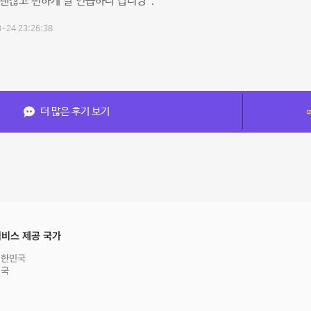
괜찮고 편하게 잘 연습하다 갑니당^.^
-24 23:26:38
더 많은 후기 보기
비스 제공 국가
대한민국
영국