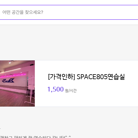
[가격인하] SPACE805연습실
1,500
원/시간
붕