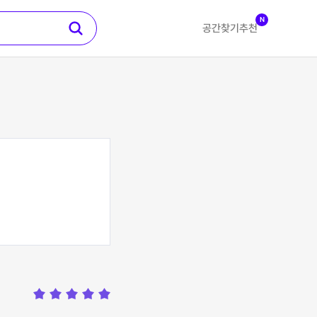
N
공간찾기
추천