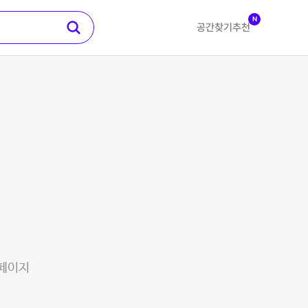
N
공간찾기
추천
 페이지