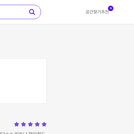
N
공간찾기
추천