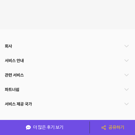
회사
서비스 안내
관련 서비스
파트너쉽
서비스 제공 국가
(주)NSPACE 사업자정보
더 많은 후기 보기
공유하기