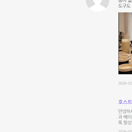
창이 넓
도구도 
2026-03
호스트
안녕하세
과 베이
록 항상