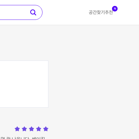
N
공간찾기
추천