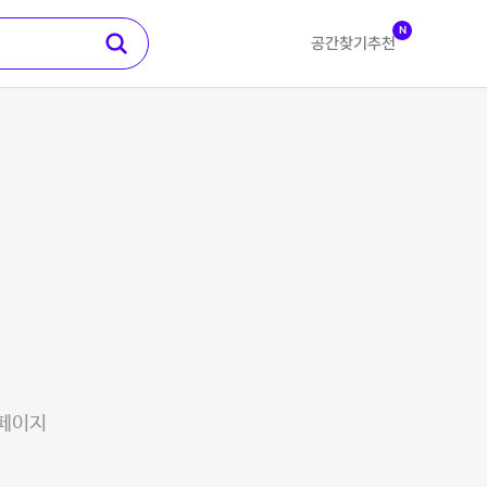
N
공간찾기
추천
 페이지