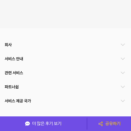
회사
서비스 안내
관련 서비스
파트너쉽
서비스 제공 국가
(주)NSPACE 사업자정보
더 많은 후기 보기
공유하기