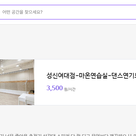
성신여대점-마온연습실-댄스연기
3,500
원/시간