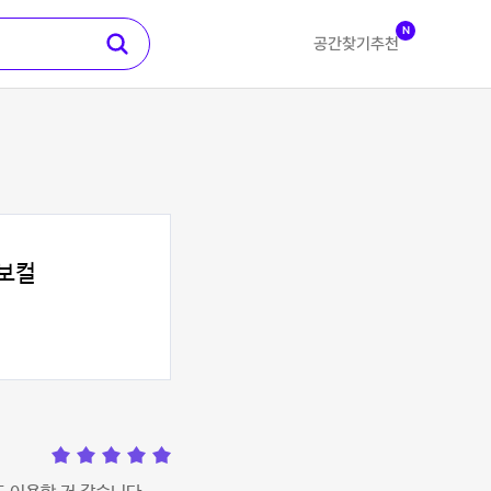
N
공간찾기
추천
보컬