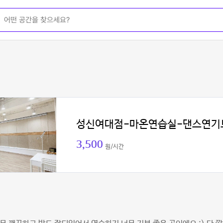
성신여대점-마온연습실-댄스연기
3,500
원/시간