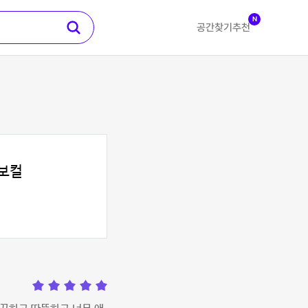
N
공간찾기
추천
보컬