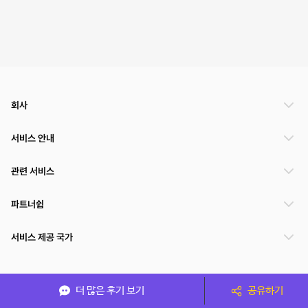
회사
서비스 안내
관련 서비스
파트너쉽
서비스 제공 국가
(주)NSPACE 사업자정보
더 많은 후기 보기
공유하기