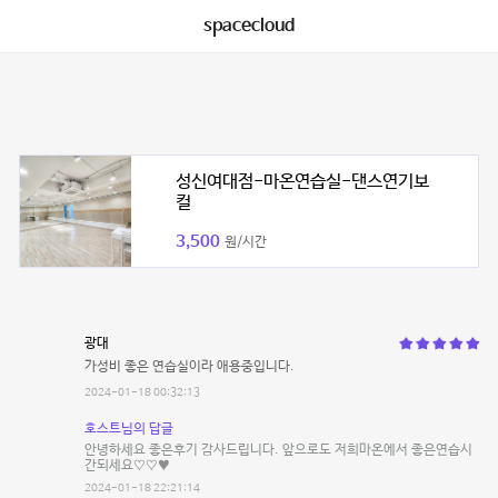
spacecloud
성신여대점-마온연습실-댄스연기보
컬
3,500
원/시간
광대
가성비 좋은 연습실이라 애용중입니다.
2024-01-18 00:32:13
호스트님의 답글
안녕하세요 좋은후기 감사드립니다. 앞으로도 저희마온에서 좋은연습시
간되세요♡♡♥︎
2024-01-18 22:21:14