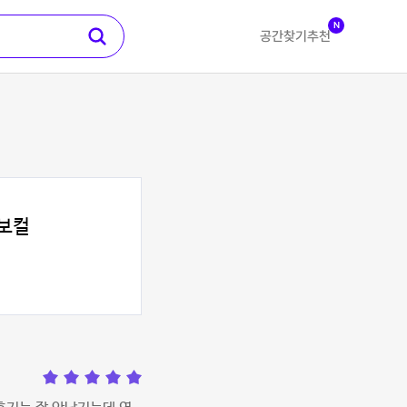
N
공간찾기
추천
보컬