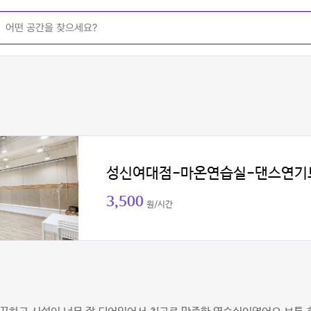
성신여대점-마온연습실-댄스연기
3,500
원/시간