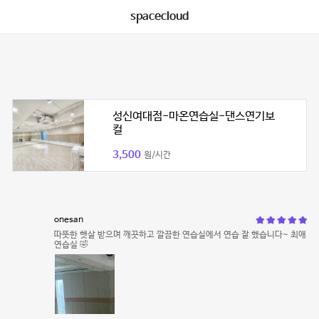
spacecloud
성신여대점-마온연습실-댄스연기보
컬
3,500
원/시간
onesan
따뜻한 햇살 받으며 깨끗하고 깔끔한 연습실에서 연습 잘 했습니다~ 최애
연습실 🤣