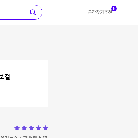
N
공간찾기
추천
보컬