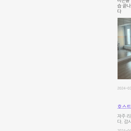
마온을 
습 끝나
다
2024-03
호스트
자주 
다. 감