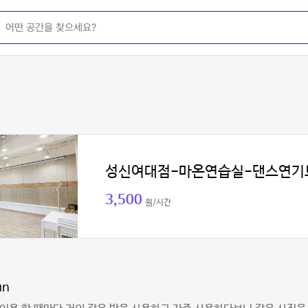
성신여대점-마온연습실-댄스연기
3,500
원/시간
an