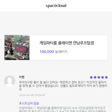
spacecloud
게임파티룸 플레이앤 연남루프탑점
100,000
원/패키지
이현
여자친구랑 둘이 잘 놀다 갔어요~깨끗하고 장비 최고!! 이것저것 골라서
잘 맞게 쓸 수 있어서 좋았습니다. 넷플도 빔프로젝터가 커서 보기 편했어
요
2024-04-08 18:09:45
호스트님의 답글
안녕하세요~! 게임파티룸 플레이앤 입니다 ㅎㅎ 2인요금제로 여자친구
분이랑 잘 즐기셨나 가셨나요~? ㅎㅎ2인 전용 요금제는 5인요금제에서