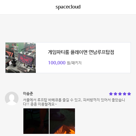
spacecloud
게임파티룸 플레이앤 연남루프탑점
100,000
원/패키지
이승준
서울에서 루프탑 바베큐를 즐길 수 있고, 피씨방까지 있어서 좋았습니
다!! 종종 이용할게요~