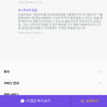
2025-05-06 22:17:21
호스트님의 답글
안녕하세요! 게임파티룸 연남루프탑점을 이용해주셔서 감사합니다! 서울
한복판에서 루프탑 바베큐와 고사양 PC까지 함께 즐길 수 있다는 점을 좋
게 봐주셔서 정말 감사드려요 :) 도심 속 힐링 공간이 되어드리고 싶었는
데, 그런 느낌이 잘 전달된 것 같아 뿌듯합니다! 종종 이용해주신다니 더
욱 정성껏 준비해놓고 기다릴게요. 언제든 환영입니다! 🙌
2025-05-07 22:05:14
회사
서비스 안내
관련 서비스
더 많은 후기 보기
공유하기
파트너쉽