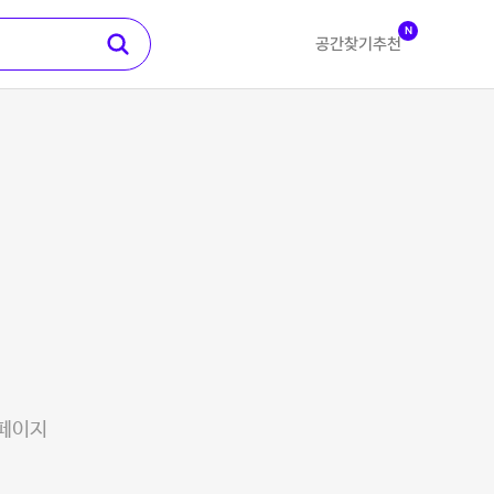
N
공간찾기
추천
 페이지