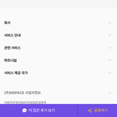
회사
서비스 안내
관련 서비스
파트너쉽
서비스 제공 국가
(주)NSPACE 사업자정보
이용약관
개인정보처리방침
운영정책
스페이스클라우드는 통신판매중개자이며 통신판매의 당사자가 아닙니다. 따라서 스페이스클
더 많은 후기 보기
공유하기
라우드는 공간 거래정보 및 거래에 대해 책임지지 않습니다.