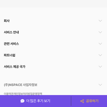
회사
서비스 안내
관련 서비스
파트너쉽
서비스 제공 국가
(주)NSPACE 사업자정보
이용약관
개인정보처리방침
운영정책
스페이스클라우드는 통신판매중개자이며 통신판매의 당사자가 아닙니다. 따라서 스페이스클
더 많은 후기 보기
공유하기
라우드는 공간 거래정보 및 거래에 대해 책임지지 않습니다.