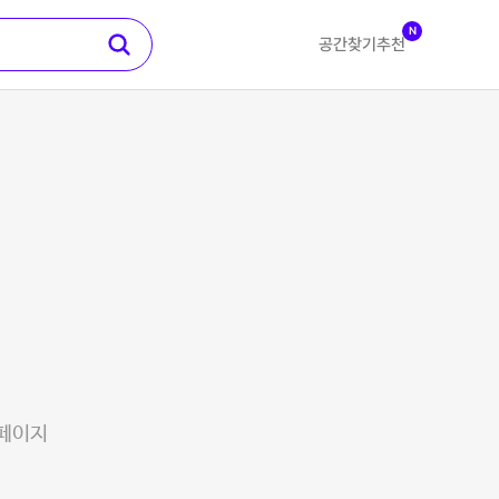
N
공간찾기
추천
 페이지