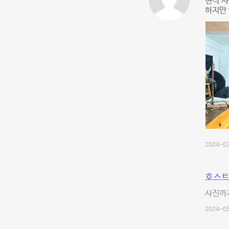
현직 
하지만
2024-03
호스트
사진까지
2024-05