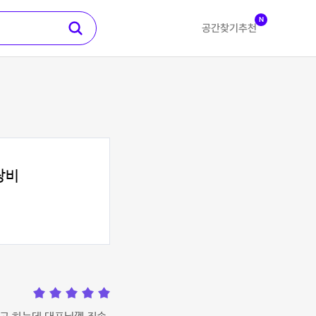
N
공간찾기
추천
장비